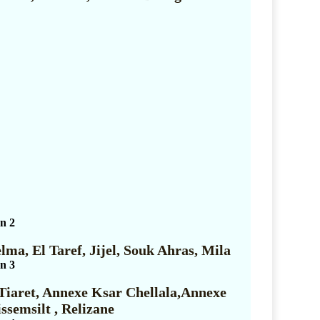
en 2
ma, El Taref, Jijel, Souk Ahras, Mila
en 3
iaret, Annexe Ksar Chellala,Annexe
ssemsilt , Relizane