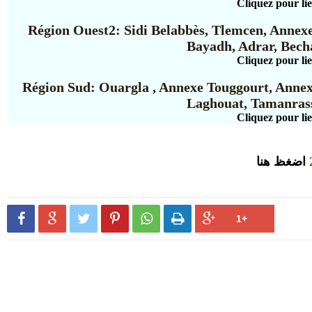
Cliquez pour li
Région Ouest2: Sidi Belabbès, Tlemcen, Annex
Bayadh, Adrar, Bech
Cliquez pour li
Région Sud: Ouargla , Annexe Touggourt, Annexe
Laghouat, Tamanras
Cliquez pour li
اضغظ هنا





