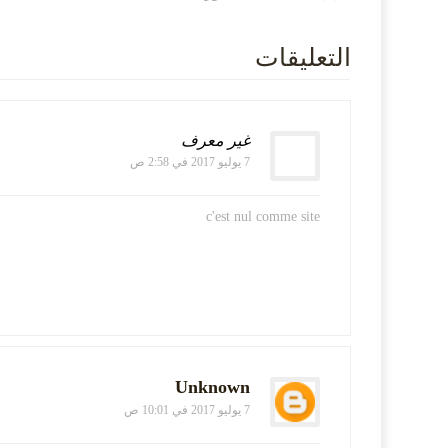
التعليقات
غير معرف
7 يوليو 2017 في 2:58 ص
c'est nul comme site
Unknown
7 يوليو 2017 في 10:01 ص