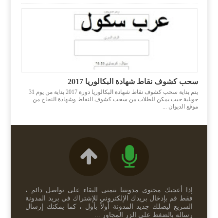
سحب كشوف نقاط شهادة البكالوريا 2017
يتم بداية سحب كشوف نقاط شهادة البكالوريا دورة 2017 بداية من يوم 31
جويلية حيت يمكن للطلاب من سحب كشوف النقاط وشهادة النجاح من
موقع الديوان ...
إذا أعجبك محتوى مدونتنا نتمنى البقاء على تواصل دائم ،
فقط قم بإدخال بريدك الإلكتروني للإشتراك في بريد المدونة
السريع ليصلك جديد المدونة أولاً بأول ، كما يمكنك إرسال
رساله بالضغط على الزر المجاور ...