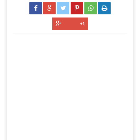





