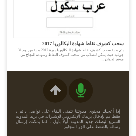
سحب كشوف نقاط شهادة البكالوريا 2017
يتم بداية سحب كشوف نقاط شهادة البكالوريا دورة 2017 بداية من يوم 31
جويلية حيت يمكن للطلاب من سحب كشوف النقاط وشهادة النجاح من
موقع الديوان ...
إذا أعجبك محتوى مدونتنا نتمنى البقاء على تواصل دائم ،
فقط قم بإدخال بريدك الإلكتروني للإشتراك في بريد المدونة
السريع ليصلك جديد المدونة أولاً بأول ، كما يمكنك إرسال
رساله بالضغط على الزر المجاور ...